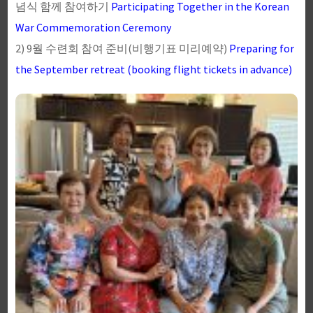
념식 함께 참여하기
Participating Together in the Korean
War Commemoration Ceremony
2) 9월 수련회 참여 준비(비행기표 미리예약)
Preparing for
the September retreat (booking flight tickets in advance)