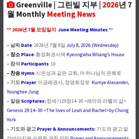
Greenville | 그린빌 지부 |
2026
년 7
월 Monthly
Meeting News
** 2026년 7월 모임일지
June Meeting Minutes
**
– 날짜
Date
: 2026년 7월 8일
July 8, 2026 (Wednesday)
–
장소
Place
:
황경화권사댁
Kyeongwha Whang’s House
– 참석
Participants
: 10
– 찬송
Hymn
:
시온성과 같은 교회, 아 하나님의 은혜로
– 기도
Prayer
: 이금례권사, 정영희장로
Kumye Alexander,
Younghee Jung
– 말씀
Scriptures:
창세기29장14-30 <레아와 라헬의 삶>
Genesis 29:14–30 <The lives of Leah and Rachel>by Chong
York
– 기도와 광고
Prayer & Announcements
:
기도와 광고:알
라바마지부 수련회 개최 알림
Prayer and Announcements: