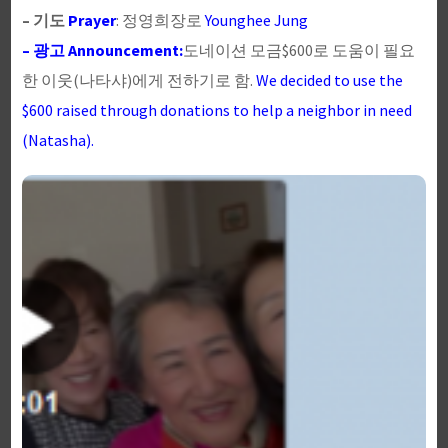
– 기도
Prayer
: 정영희장로
Younghee Jung
– 광고 Announcement:
도네이션 모금$600로 도움이 필요
한 이웃(나타샤)에게 전하기로 함.
We decided to use the
$600 raised through donations to help a neighbor in need
(Natasha).