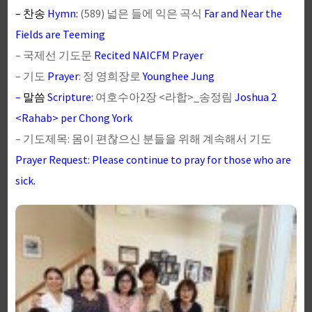
– 찬송
Hymn:
(589) 넓은 들에 익은 곡식
Far and Near the
Fields are Teeming
– 국제선 기도문
Recited NAICFM Prayer
– 기도
Prayer
: 정 영희장로
Younghee Jung
–
말씀
Scripture:
여호수아2장 <라합>_송정림
Joshua 2
<Rahab> per Chong York
– 기도제목: 몸이 편찮으신 분들을 위해 계속해서 기도
Prayer Request: Please continue to pray for those who are
sick.