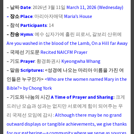
– 날짜
Date
: 2026년 3월 11일
March 11, 2026 (Wednesday)
–
장소
Place
:
마리아자매댁
Maria’s House
– 참석
Participants
: 14
– 찬송
Hymn
:
예수 십자가에 흘린 피로서, 갈보리 산위에
Are
you
washed
in
the
blood
of
the
Lamb, On a Hill far Away
– 국제선 기도문
Recited NAICFM Prayer
– 기도
Prayer
: 황경화권사
Kyeongwha Whang
– 말씀
Scriptures:
<성경에 나오는 마리아 이름을 가진 여
인들은 누구인가>
<Who are the women named Mary in the
Bible?> by Chong York
– 기도와 나눔의 시간
A Time of Prayer and Sharing
:
크게
드러난 모습과 성과는 없지만 서로에게 힘이 되어주는 우
리 국제선 모임에 감사
: Although there may be no grand
outward displays or tangible achievements, we give thanks
for our gathering—a community where we serve as sources