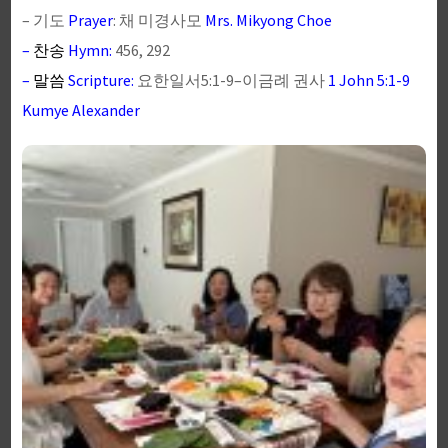
– 기도
Prayer
: 채 미경사모
Mrs. Mikyong Choe
–
찬송
Hymn:
456, 292
–
말씀
Scripture:
요한일서5:1-9–이금례 권사
1 John 5:1-9
Kumye Alexander