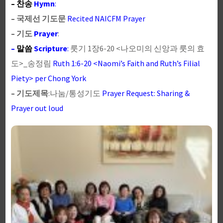
– 찬송
Hymn
:
– 국제선 기도문
Recited NAICFM Prayer
– 기도
Prayer
:
–
말씀
Scripture
:
룻기 1장6-20 <나오미의 신앙과 룻의 효
도>_송정림
Ruth 1:6-20 <Naomi’s Faith and Ruth’s Filial
Piety> per Chong York
– 기도제목
:나눔/통성기도
Prayer Request: Sharing &
Prayer out loud