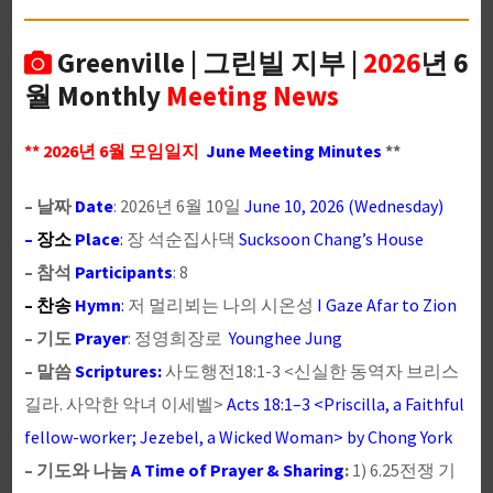
Greenville | 그린빌 지부 |
2026
년 6
월 Monthly
Meeting News
** 2026년 6월 모임일지
June Meeting Minutes
**
– 날짜
Date
: 2026년 6월 10일
June 10, 2026 (Wednesday)
–
장소
Place
:
장 석순집사댁
Sucksoon Chang’s House
– 참석
Participants
: 8
– 찬송
Hymn
:
저 멀리뵈는 나의 시온성
I Gaze Afar to Zion
– 기도
Prayer
: 정영희장로
Younghee Jung
– 말씀
Scriptures:
사도행전18:1-3 <신실한 동역자 브리스
길라. 사악한 악녀 이세벨>
Acts 18:1–3 <Priscilla, a Faithful
fellow-worker; Jezebel, a Wicked Woman> by Chong York
– 기도와 나눔
A Time of Prayer & Sharing
:
1) 6.25전쟁 기