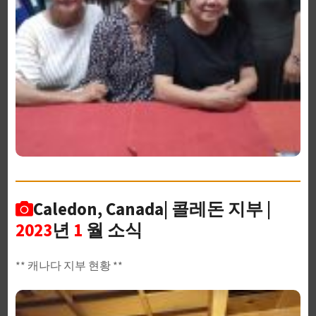
Caledon, Canada| 콜레돈 지부 |
2023
년
1
월 소식
** 캐나다 지부 현황 **