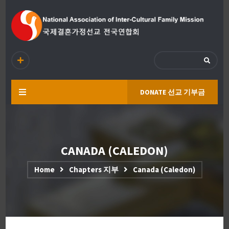
DONATE 선교 기부금
CANADA (CALEDON)
Home
Chapters 지부
Canada (Caledon)