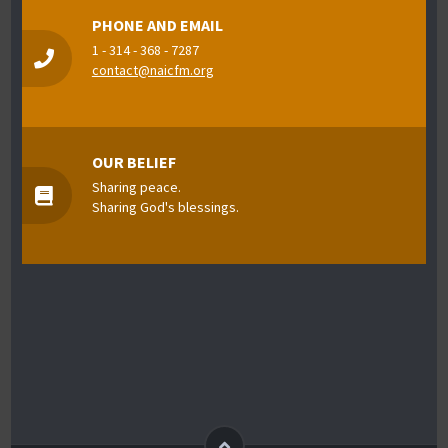
PHONE AND EMAIL
1 - 314 - 368 - 7287
contact@naicfm.org
OUR BELIEF
Sharing peace.
Sharing God's blessings.